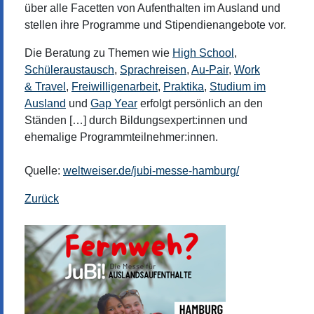
über alle Facetten von Aufenthalten im Ausland und
stellen ihre Programme und Stipendienangebote vor.
Die Beratung zu Themen wie
High School
,
Schüleraustausch
,
Sprachreisen
,
Au-Pair
,
Work
& Travel
,
Freiwilligenarbeit
,
Praktika
,
Studium im
Ausland
und
Gap Year
erfolgt persönlich an den
Ständen […] durch Bildungsexpert:innen und
ehemalige Programmteilnehmer:innen.
Quelle:
weltweiser.de/jubi-messe-hamburg/
Zurück