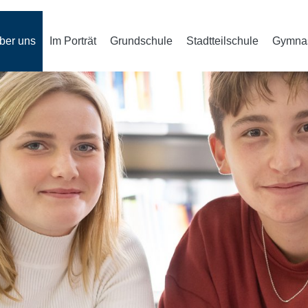
ber uns
Im Porträt
Grundschule
Stadtteilschule
Gymna